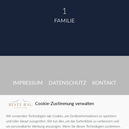
1
FAMILIE
IMPRESSUM
DATENSCHUTZ
KONTAKT
Cookie-Zustimmung verwalten
Wir verwenden Technologien wie Cookies, um Geräteinformationen zu speichern
und/oder darauf zuzugreifen. Wir tun dies, um das Surferlebnis zu verbessern und
um personalisierte Werbung anzuzeigen. Wenn Sie diesen Technologien zustimmen,