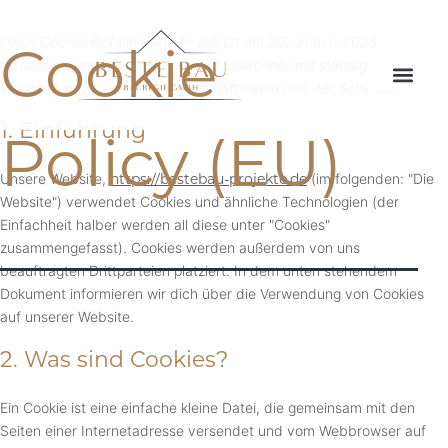
Diese Cookie-Richtlinie wurde zuletzt am 30. Januar 2025
Cookie
aktualisiert und gilt für Bürger und Einwohner mit ständigem
Wohnsitz im Europäischen Wirtschaftsraum und der Schweiz.
1. Einführung
Policy (EU)
Unsere Website,
https://bestebau-projekte.de
(im folgenden: "Die
Website") verwendet Cookies und ähnliche Technologien (der
Einfachheit halber werden all diese unter "Cookies"
zusammengefasst). Cookies werden außerdem von uns
beauftragten Drittparteien platziert. In dem unten stehendem
Dokument informieren wir dich über die Verwendung von Cookies
auf unserer Website.
2. Was sind Cookies?
Ein Cookie ist eine einfache kleine Datei, die gemeinsam mit den
Seiten einer Internetadresse versendet und vom Webbrowser auf