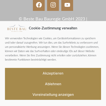
© Beste Bau Bauregie GmbH 2023 |
UTAN
Designed by
Cookie-Zustimmung verwalten
Wir verwenden Technologien wie Cookies, um Geräteinformationen zu speichern
und/oder darauf zuzugreifen. Wir tun dies, um das Surferlebnis zu verbessern und
um personalisierte Werbung anzuzeigen. Wenn Sie diesen Technologien zustimmen,
können wir Daten wie das Surfverhalten oder eindeutige IDs auf dieser Website
verarbeiten. Wenn Sie Ihre Zustimmung nicht erteilen oder zurückziehen, können
bestimmte Funktionen beeinträchtigt werden.
Akzeptieren
Ablehnen
Voreinstellung anzeigen